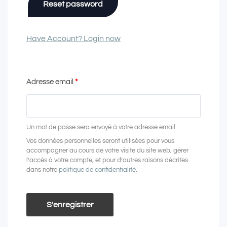
Reset password
Have Account? Login now
Adresse email
*
Un mot de passe sera envoyé à votre adresse email
Vos données personnelles seront utilisées pour vous
accompagner au cours de votre visite du site web, gérer
l’accès à votre compte, et pour d’autres raisons décrites
dans notre
politique de confidentialité
.
S'enregistrer