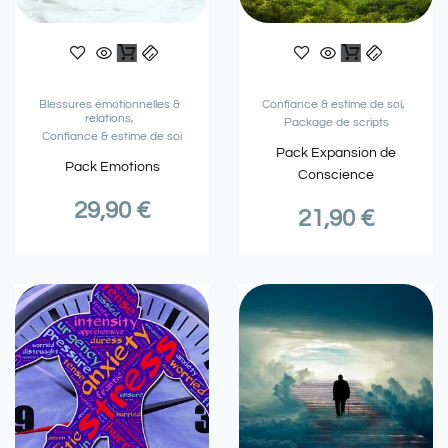
Blessures émotionnelles &
Confiance & estime de soi
relations
Package de scripts
Confiance & estime de soi
Pack Expansion de
Pack Emotions
Conscience
29,90
€
21,90
€