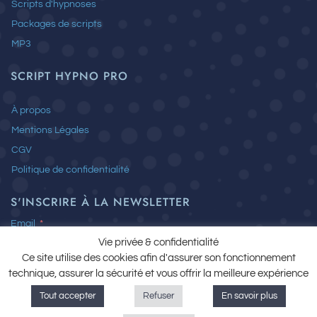
Scripts d'hypnoses
f
Packages de scripts
MP3
SCRIPT HYPNO PRO
À propos
Mentions Légales
CGV
Politique de confidentialité
S'INSCRIRE À LA NEWSLETTER
Email
Vie privée & confidentialité
Ce site utilise des cookies afin d'assurer son fonctionnement
technique, assurer la sécurité et vous offrir la meilleure expérience
J’ai lu et j’accepte la
Politique de confidentialité
Tout accepter
Refuser
En savoir plus