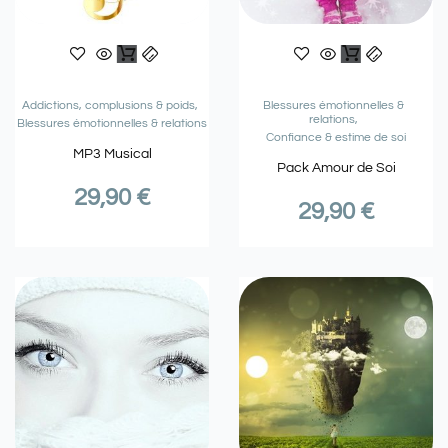
Addictions, complusions & poids
Blessures émotionnelles &
relations
Blessures émotionnelles & relations
Confiance & estime de soi
MP3 Musical
Pack Amour de Soi
29,90
€
29,90
€