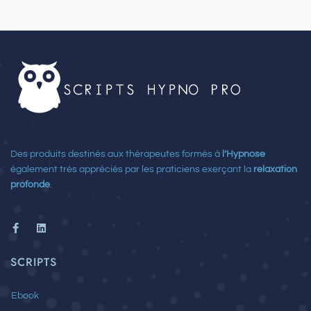
Des produits destinés aux thérapeutes formés à
l’Hypnose
également très appréciés par les praticiens exerçant la
relaxation
profonde
.
F
L
a
i
c
n
e
k
SCRIPTS
b
e
o
d
o
i
Ebook
k
n
-