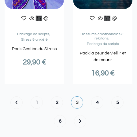
Package de scripts
Blessures émotionnelles &
relations
Stress & anxiété
Package de scripts
Pack Gestion du Stress
Pack la peur de vieillir et
de mourir
29,90
€
16,90
€
1
2
3
4
5
6