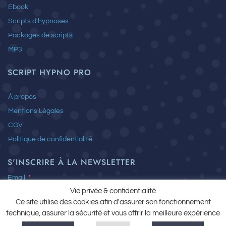
o
i
Ebook
k
n
-
Scripts d'hypnoses
f
Packages de scripts
MP3
SCRIPT HYPNO PRO
À propos
Mentions Légales
CGV
Politique de confidentialité
S'INSCRIRE À LA NEWSLETTER
Email
Vie privée & confidentialité
Ce site utilise des cookies afin d'assurer son fonctionnement
technique, assurer la sécurité et vous offrir la meilleure expérience
J’ai lu et j’accepte la
Politique de confidentialité