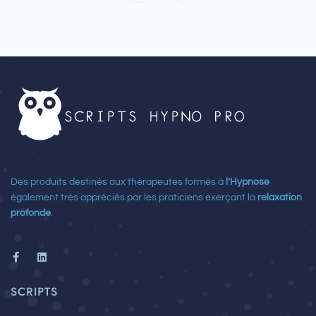
Des produits destinés aux thérapeutes formés à
l’Hypnose
également très appréciés par les praticiens exerçant la
relaxation
profonde
.
F
L
a
i
c
n
e
k
SCRIPTS
b
e
o
d