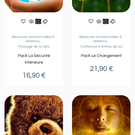
Blessures émotionnelles &
Blessures émotionnelles &
relations
relations
Package de scripts
Confiance & estime de soi
Pack La Sécurité
Pack Le Changement
Intérieure
21,90
€
16,90
€