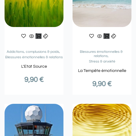
Addictions, complusions & poids
Blessures émotionnelles &
relations
Blessures émotionnelles & relations
Stress & anxiété
L’Etat Source
La Tempête émotionnelle
9,90
€
9,90
€