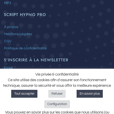
MP3
SCRIPT HYPNO PRO
À propos
Mentions Légales
CGV
Politique de confidentialité
S'INSCRIRE À LA NEWSLETTER
Email
Vie privée & confidentialité
Ce site utilise des cookies afin d'assurer son fonctionnement
technique, assurer la sécurité et vous offrir la meilleure expérience
J’ai lu et j’accepte la
Politique de confidentialité
Tout accepter
Refuser
En savoir plus
Configuration
Subscribe
Vous pouvez en savoir plus sur les cookies que nous utilisons (ou