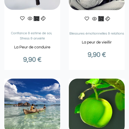
Confiance & estime de soi
Blessures émotionnelles & relations
Stress & anxiété
La peur de vieillir
La Peur de conduire
9,90
€
9,90
€