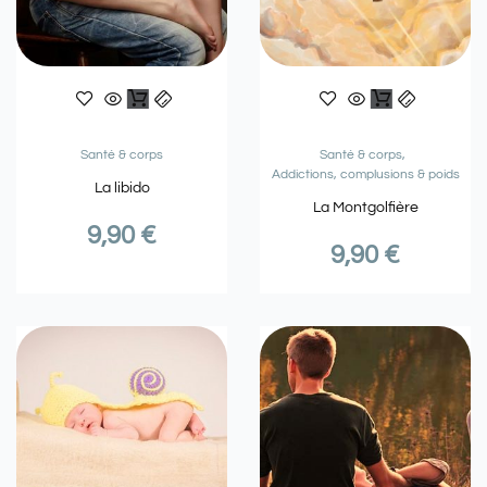
Santé & corps
Santé & corps
Addictions, complusions & poids
La libido
La Montgolfière
9,90
€
9,90
€