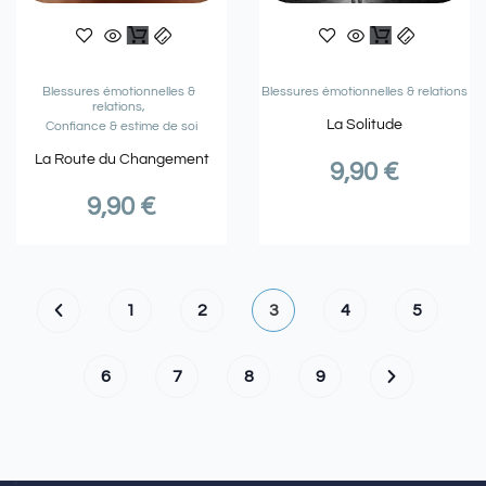
Blessures émotionnelles &
Blessures émotionnelles & relations
relations
La Solitude
Confiance & estime de soi
La Route du Changement
9,90
€
9,90
€
1
2
3
4
5
6
7
8
9