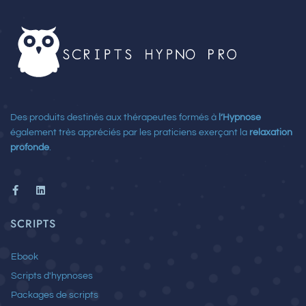
Des produits destinés aux thérapeutes formés à
l’Hypnose
également très appréciés par les praticiens exerçant la
relaxation
profonde
.
F
L
a
i
c
n
e
k
SCRIPTS
b
e
o
d
o
i
Ebook
k
n
-
Scripts d'hypnoses
f
Packages de scripts