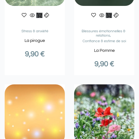
Stress & anxiété
Blessures émotionnelles &
relations
La pirogue
Confiance & estime de soi
La Pomme
9,90
€
9,90
€